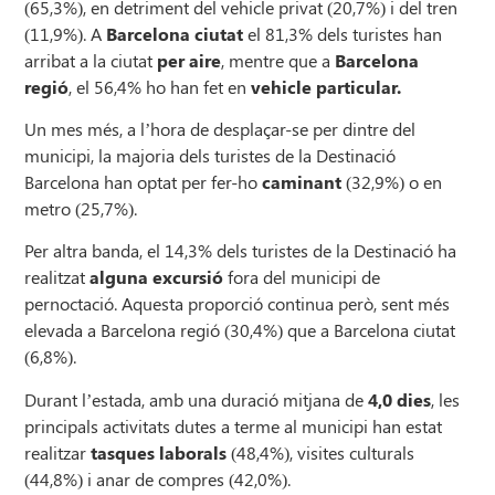
(65,3%), en detriment del vehicle privat (20,7%) i del tren
(11,9%). A
Barcelona ciutat
el 81,3% dels turistes han
arribat a la ciutat
per aire
, mentre que a
Barcelona
regió
, el 56,4% ho han fet en
vehicle particular.
Un mes més, a l’hora de desplaçar-se per dintre del
municipi, la majoria dels turistes de la Destinació
Barcelona han optat per fer-ho
caminant
(32,9%) o en
metro (25,7%).
Per altra banda, el 14,3% dels turistes de la Destinació ha
realitzat
alguna excursió
fora del municipi de
pernoctació. Aquesta proporció continua però, sent més
elevada a Barcelona regió (30,4%) que a Barcelona ciutat
(6,8%).
Durant l’estada, amb una duració mitjana de
4,0 dies
, les
principals activitats dutes a terme al municipi han estat
realitzar
tasques laborals
(48,4%), visites culturals
(44,8%) i anar de compres (42,0%).