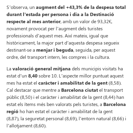
S’observa, un
augment del +43,3% de la despesa total
durant l’estada per persona i dia a la Destinació
respecte al mes anterior
, amb un valor de 93,32€,
novament provocat per l’augment dels turistes
professionals d’aquest mes. Així mateix, igual que
històricament, la major part d’aquesta despesa segueix
destinant-se a
menjar i beguda
, seguida, per aquest
ordre, del transport intern, les compres i la cultura.
La
valoració general mitjana
dels municipis visitats ha
estat d’un
8,40
sobre 10. L’aspecte millor puntuat aquest
mes ha estat el
caràcter i amabilitat de la gent
(8,58).
Cal destacar que mentre a
Barcelona ciutat
el transport
públic (8,50) i el caràcter i amabilitat de la gent (8,44) han
estat els ítems més ben valorats pels turistes, a
Barcelona
regió
ho han estat el caràcter i amabilitat de la gent
(8,87), la seguretat personal (8,69), l’entorn natural (8,66) i
l’allotjament (8,60).