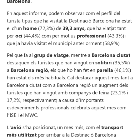
Barcelona
.
En aquest informe, podem observar com el perfil del
turista tipus que ha visitat la Destinació Barcelona ha estat
el d’un
home
(72,3%) de
39,3 anys,
que ha viatjat tant
per
oci
(44,4%) com per motius
professional
(43,3%) i
que ja havia visitat el municipi anteriorment (58,9%).
Pel que fa al
grup de viatge
, mentre a
Barcelona ciutat
destaquen els turistes que han vingut en
solitari
(35,5%)
a
Barcelona regió
, els que ho han fet en
parella
(46,1%)
han estat els més habituals. Cal destacar aquest mes tant a
Barcelona ciutat com a Barcelona regió un augment dels
turistes que han vingut amb companys de feina (23,1% i
17,2%, respectivament) a causa d’importants
esdeveniments professionals celebrats aquest mes com
l’ISE i el MWC.
L’
avió
s’ha posicionat, un mes més, com el
transport
més utilitzat
per arribar a la Destinació Barcelona